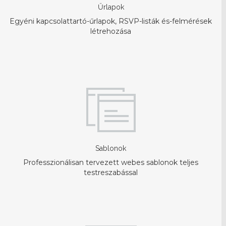
Űrlapok
Egyéni kapcsolattartó-űrlapok, RSVP-listák és-felmérések
létrehozása
Sablonok
Professzionálisan tervezett webes sablonok teljes
testreszabással