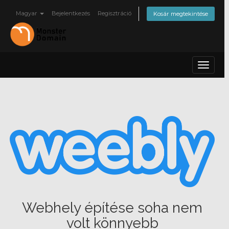
Magyar
Bejelentkezés
Regisztráció
Kosár megtekintése
Toggle
navigat
Webhely építése soha nem
volt könnyebb