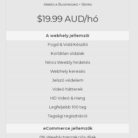
Ideális a Businesses + Stores
$19.99 AUD/hó
A webhely jellemzői
Fogd & Vidd Készítő
Korlátlan oldalak
Nincs Weebly hirdetés
Webhely keresés
Jelszó védelem
Videó hátterek
HD Videó & Hang
Legfeljebb 100 tag
Tagsági regisztráció
eCommerce jellemzők
0% Weebly tranzakciós díjak