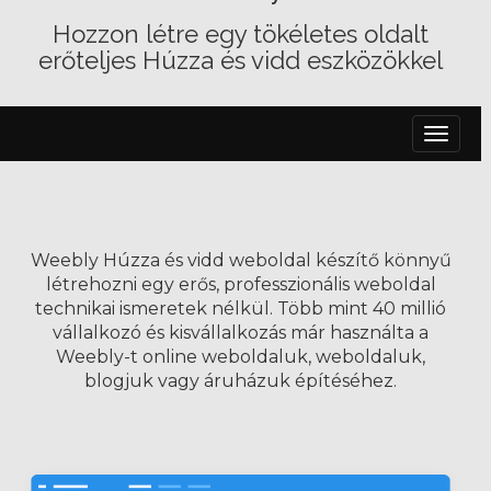
Hozzon létre egy tökéletes oldalt
erőteljes Húzza és vidd eszközökkel
Váltás
a
navigác
Weebly Húzza és vidd weboldal készítő könnyű
létrehozni egy erős, professzionális weboldal
technikai ismeretek nélkül. Több mint 40 millió
vállalkozó és kisvállalkozás már használta a
Weebly-t online weboldaluk, weboldaluk,
blogjuk vagy áruházuk építéséhez.