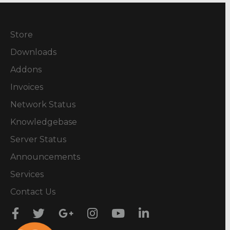
Store
Downloads
Addons
Invoices
Network Status
Knowledgebase
Server Status
Announcements
Services
Contact Us