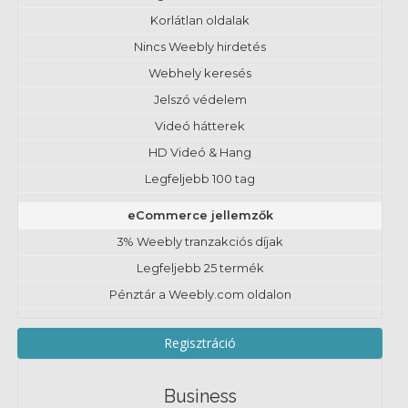
Korlátlan oldalak
Nincs Weebly hirdetés
Webhely keresés
Jelszó védelem
Videó hátterek
HD Videó & Hang
Legfeljebb 100 tag
eCommerce jellemzők
3% Weebly tranzakciós díjak
Legfeljebb 25 termék
Pénztár a Weebly.com oldalon
Regisztráció
Business