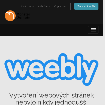
Čeština
Přihlášení
Registrace
Zobrazit košík
Toggle
navigat
Vytvoření webových stránek
nebylo nikdy jednodušší