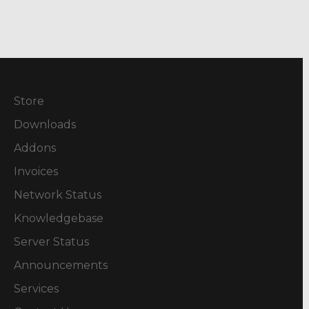
Store
Downloads
Addons
Invoices
Network Status
Knowledgebase
Server Status
Announcements
Services