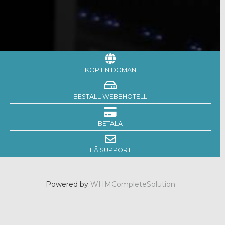
KÖP EN DOMÄN
BESTÄLL WEBBHOTELL
BETALA
FÅ SUPPORT
Powered by
WHMCompleteSolution