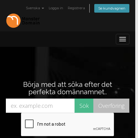
Svenska
Logga in
Registrera
Se kundvagnen
Toggle
navigat
Börja med att söka efter det
perfekta domännamnet..