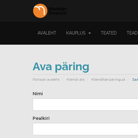
AVALEHT
KAUPLUS
TEATED
TEAD
Ava päring
Portaali avaleht
Kliendi ala
Klienditoe päringud
Saa
Nimi
Pealkiri