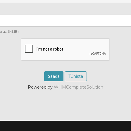
suurus: 64MB)
Tühista
Powered by
WHMCompleteSolution