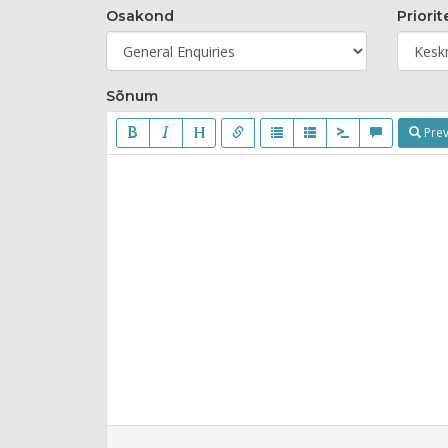
Osakond
Priorit
Sõnum
Prev