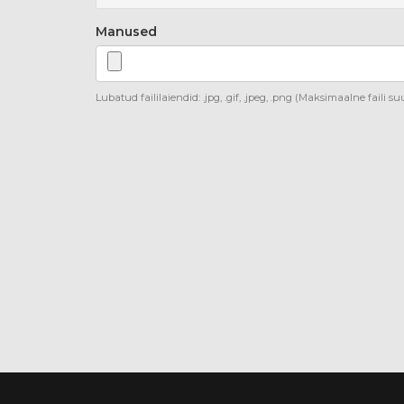
Manused
Lubatud faililaiendid: .jpg, .gif, .jpeg, .png (Maksimaalne faili 