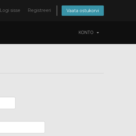
Logi sisse
Registreeri
Vaata ostukorvi
KONTO