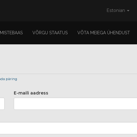
Estonian
MISTEBAAS
VÕRGU STAATUS
VÕTA MEIEGA ÜHENDUST
da päring
E-maili aadress