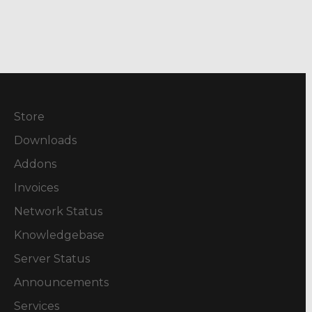
Store
Downloads
Addons
Invoices
Network Status
Knowledgebase
Server Status
Announcements
Services